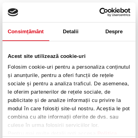
Consimțământ
Detalii
Despre
Acest site utilizează cookie-uri
Folosim cookie-uri pentru a personaliza conținutul
și anunțurile, pentru a oferi funcții de rețele
sociale și pentru a analiza traficul. De asemenea,
le oferim partenerilor de rețele sociale, de
publicitate și de analize informații cu privire la
modul în care folosiți site-ul nostru. Aceștia le pot
combina cu alte informații oferite de dvs. sau
culese în urma folosirii serviciilor lor.
Application error: a client-side exception has occurred
while
Pentru mai multe detalii poți accesa
Politica
loading
cokescan.ro
(see the browser console for more