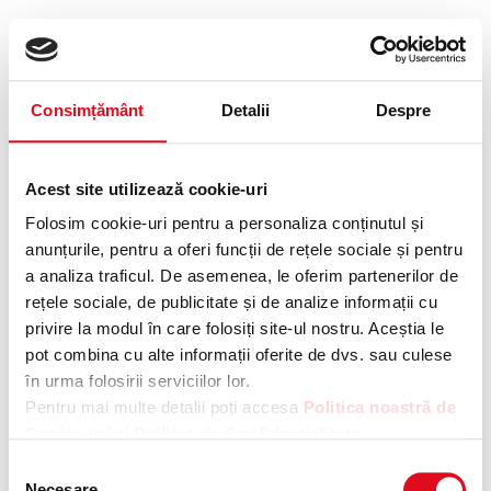
Consimțământ
Detalii
Despre
Acest site utilizează cookie-uri
Folosim cookie-uri pentru a personaliza conținutul și
anunțurile, pentru a oferi funcții de rețele sociale și pentru
a analiza traficul. De asemenea, le oferim partenerilor de
rețele sociale, de publicitate și de analize informații cu
privire la modul în care folosiți site-ul nostru. Aceștia le
pot combina cu alte informații oferite de dvs. sau culese
în urma folosirii serviciilor lor.
Pentru mai multe detalii poți accesa
Politica noastră de
Cookie-uri
și
Politica de Confidentialitate
.
Application error: a client-side exception has occurred
while
Selecția
loading
cokescan.ro
(see the browser console for more
Necesare