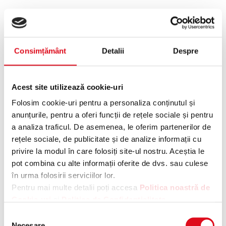
Consimțământ
Detalii
Despre
Acest site utilizează cookie-uri
Folosim cookie-uri pentru a personaliza conținutul și
anunțurile, pentru a oferi funcții de rețele sociale și pentru
a analiza traficul. De asemenea, le oferim partenerilor de
rețele sociale, de publicitate și de analize informații cu
privire la modul în care folosiți site-ul nostru. Aceștia le
pot combina cu alte informații oferite de dvs. sau culese
în urma folosirii serviciilor lor.
Pentru mai multe detalii poți accesa
Politica noastră de
Cookie-uri
și
Politica de Confidentialitate
.
Application error: a client-side exception has occurred
while
Selecția
loading
cokescan.ro
(see the browser console for more
Necesare