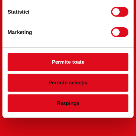
orice produs
fotografia bonului fiscal în
Coca-Cola
formularul de mai jos
Statistici
POȚI CÂȘTIGA
Coca-Cola gust de Lămâie
și Coca-Cola gust de Lămâie
premii prin
Verde îți aduc șanse
Marketing
tragere la sorți
duble de câștig!
01.10.2025 - 31.10.2025
Permite toate
VEZI CÂȘTIGĂTORII
Permite selecția
Respinge