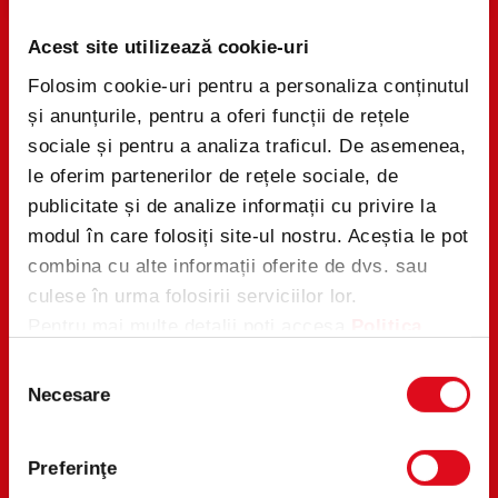
1
x
Acest site utilizează cookie-uri
Folosim cookie-uri pentru a personaliza conținutul
Un an fără griji la
cumpărături
și anunțurile, pentru a oferi funcții de rețele
(constând în 12 vouchere
sociale și pentru a analiza traficul. De asemenea,
a 500 lei fiecare)
le oferim partenerilor de rețele sociale, de
5
x
publicitate și de analize informații cu privire la
modul în care folosiți site-ul nostru. Aceștia le pot
Aparat de gătit
combina cu alte informații oferite de dvs. sau
500
x
culese în urma folosirii serviciilor lor.
Sacoșă pentru
Pentru mai multe detalii poți accesa
Politica
cumpărături
noastră de Cookie-uri
și
Politica de
Selecția
Confidentialitate
.
Necesare
consimțământului
*Imaginile premiilor sunt cu titlu de prezentare
Preferinţe
CUMPĂRĂ
ÎNSCRIE